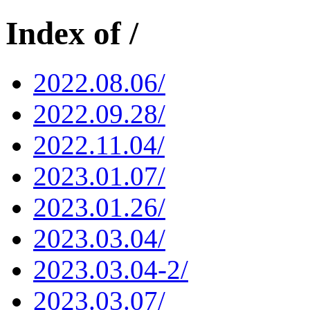
Index of /
2022.08.06/
2022.09.28/
2022.11.04/
2023.01.07/
2023.01.26/
2023.03.04/
2023.03.04-2/
2023.03.07/