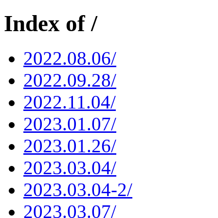
Index of /
2022.08.06/
2022.09.28/
2022.11.04/
2023.01.07/
2023.01.26/
2023.03.04/
2023.03.04-2/
2023.03.07/