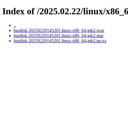
Index of /2025.02.22/linux/x86_
..
basilisk-20250220145201.linux-x86_64-gtk2.json
basilisk-20250220145201.linux-x86_64-gtk2.mar
basilisk-20250220145201.linux-x86_64-gtk2.tar.xz